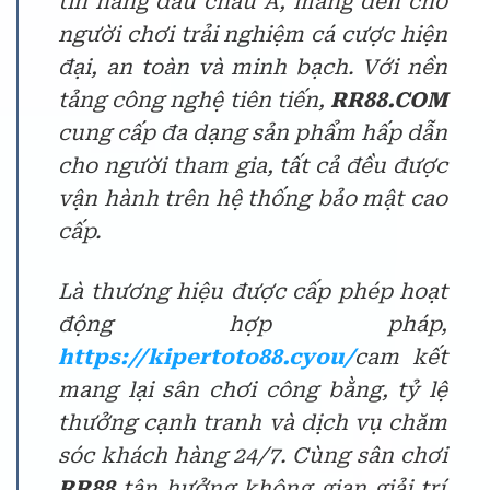
tín hàng đầu châu Á, mang đến cho
người chơi trải nghiệm cá cược hiện
đại, an toàn và minh bạch. Với nền
tảng công nghệ tiên tiến,
RR88.COM
cung cấp đa dạng sản phẩm hấp dẫn
cho người tham gia, tất cả đều được
vận hành trên hệ thống bảo mật cao
cấp.
Là thương hiệu được cấp phép hoạt
động hợp pháp,
https://kipertoto88.cyou/
cam kết
mang lại sân chơi công bằng, tỷ lệ
thưởng cạnh tranh và dịch vụ chăm
sóc khách hàng 24/7. Cùng sân chơi
RR88
tận hưởng không gian giải trí