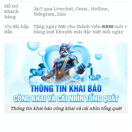
Hỗ trợ
24/7 qua Livechat, Gmai, Hotline,
khách
Telegram, Zalo
hàng
Ưu đãi hấp
Tặng ngay 88K cho thành viên
RR88
mới +
dẫn
hàng loạt khuyến mãi đặc biệt mỗi ngày
Thông tin khai báo công khai và cái nhìn tổng quát