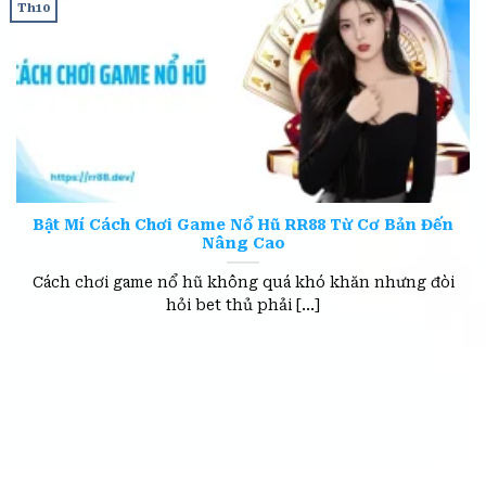
Th10
Bật Mí Cách Chơi Game Nổ Hũ RR88 Từ Cơ Bản Đến
Nâng Cao
Cách chơi game nổ hũ không quá khó khăn nhưng đòi
hỏi bet thủ phải [...]