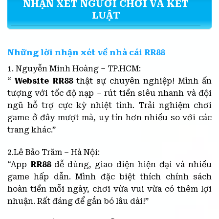
NHẬN XÉT NGƯỜI CHƠI VÀ KẾT
LUẬT
Những lời nhận xét về nhà cái RR88
1. Nguyễn Minh Hoàng – TP.HCM:
“
Website RR88
thật sự chuyên nghiệp! Mình ấn
tượng với tốc độ nạp – rút tiền siêu nhanh và đội
ngũ hỗ trợ cực kỳ nhiệt tình. Trải nghiệm chơi
game ở đây mượt mà, uy tín hơn nhiều so với các
trang khác.”
2.Lê Bảo Trăm – Hà Nội:
“App
RR88
dễ dùng, giao diện hiện đại và nhiều
game hấp dẫn. Mình đặc biệt thích chính sách
hoàn tiền mỗi ngày, chơi vừa vui vừa có thêm lợi
nhuận. Rất đáng để gắn bó lâu dài!”