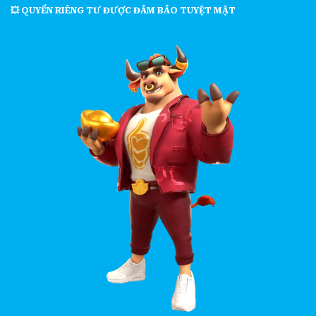
💥 QUYỀN RIÊNG TƯ ĐƯỢC ĐẢM BẢO TUYỆT MẬT