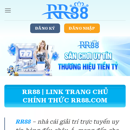
Skip
to
content
ĐĂNG KÝ
ĐĂNG NHẬP
RR88 | LINK TRANG CHỦ
CHÍNH THỨC RR88.COM
RR88
– nhà cái giải trí trực tuyến uy