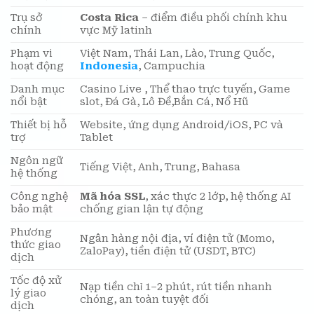
Trụ sở
Costa Rica
– điểm điều phối chính khu
chính
vực Mỹ latinh
Phạm vi
Việt Nam, Thái Lan, Lào, Trung Quốc,
hoạt động
Indonesia
, Campuchia
Danh mục
Casino Live , Thể thao trực tuyến, Game
nổi bật
slot, Đá Gà, Lô Đề,Bắn Cá, Nổ Hũ
Thiết bị hỗ
Website, ứng dụng Android/iOS, PC và
trợ
Tablet
Ngôn ngữ
Tiếng Việt, Anh, Trung, Bahasa
hệ thống
Công nghệ
Mã hóa SSL
, xác thực 2 lớp, hệ thống AI
bảo mật
chống gian lận tự động
Phương
Ngân hàng nội địa, ví điện tử (Momo,
thức giao
ZaloPay), tiền điện tử (USDT, BTC)
dịch
Tốc độ xử
Nạp tiền chỉ 1–2 phút, rút tiền nhanh
lý giao
chóng, an toàn tuyệt đối
dịch