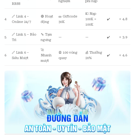
nghiệm
phí nạp
RR88
💵 Nạp
🔗 Link 4 –
🟢 Hoạt
🎫 Giftcode
4
100K =
✔️
⭐ 4.8
Online 24/7
động
30K
100K
🔗 Link 5 – Bảo
🔧 Tạm
5
—
—
✔️
⭐ 3.9
Trì
ngưng
🚀
🔗 Link 6 –
🎡 100 vòng
💰 Thưởng
6
Nhanh
✔️
⭐ 4.6
Siêu Mượt
quay
20%
mượt