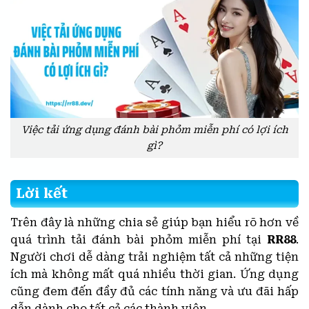
Việc tải ứng dụng đánh bài phỏm miễn phí có lợi ích
gì?
Lời kết
Trên đây là những chia sẻ giúp bạn hiểu rõ hơn về
quá trình tải đánh bài phỏm miễn phí tại
RR88
.
Người chơi dễ dàng trải nghiệm tất cả những tiện
ích mà không mất quá nhiều thời gian. Ứng dụng
cũng đem đến đầy đủ các tính năng và ưu đãi hấp
dẫn dành cho tất cả các thành viên.