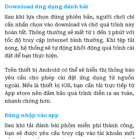
Download ứng dụng đánh bài
Sau khi lựa chọn đúng phiên bản, người chơi chỉ
cần nhấn chọn vào download và chờ quá trình này
hoàn tất. Thông thường sẽ mất từ 1 đến 3 phút với
tốc độ truy cập internet bình thường. Khi tệp tải
xong, hệ thống sẽ tự động khởi động quá trình cài
đặt để bạn thực hiện.
Trên thiết bị Android có thể sẽ hiển thị thông báo
yêu cầu cho phép cài đặt ứng dụng từ nguồn
ngoài. Nếu là thiết bị iOS, bạn cần tải trực tiếp từ
App store nên đảm bảo quá trình diễn ra an toàn,
nhanh chóng hơn.
Đăng nhập vào app
Sau khi tải đánh bài phỏm miễn phí thành công,
bạn sẽ được yêu cầu truy cập vào tài khoản mới