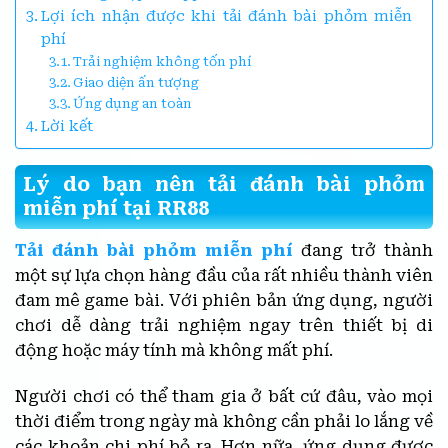
Lợi ích nhận được khi tải đánh bài phỏm miễn
phí
Trải nghiệm không tốn phí
Giao diện ấn tượng
Ứng dụng an toàn
Lời kết
Lý do bạn nên tải đánh bài phỏm
miễn phí tại RR88
Tải đánh bài phỏm miễn phí
đang trở thành
một sự lựa chọn hàng đầu của rất nhiều thành viên
đam mê game bài. Với phiên bản ứng dụng, người
chơi dễ dàng trải nghiệm ngay trên thiết bị di
động hoặc máy tính mà không mất phí.
Người chơi có thể tham gia ở bất cứ đâu, vào mọi
thời điểm trong ngày mà không cần phải lo lắng về
các khoản chi phí bỏ ra. Hơn nữa, ứng dụng được