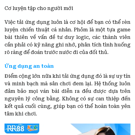
Cơ luyện tập cho người mới
Việc tải ứng dụng luôn là cơ hội để bạn có thể rèn
luyện chiến thuật cá nhân. Phỏm là một tựa game
bài thiên về vấn đề tư duy logic, các thành viên
cần phải có kỹ năng ghi nhớ, phân tích tình huống
rõ ràng để đoán trước nước đi của đối thủ.
Ứng dụng an toàn
Điểm cộng lớn nữa khi tải ứng dụng đó là sự uy tín
và minh bạch mà sân chơi đem lại. Hệ thống luôn
đảm bảo mọi ván bài diễn ra đều được dựa trên
nguyên lý công bằng. Không có sự can thiệp đến
kết quả cuối cùng, giúp bạn có thể hoàn toàn yên
tâm khi chơi.