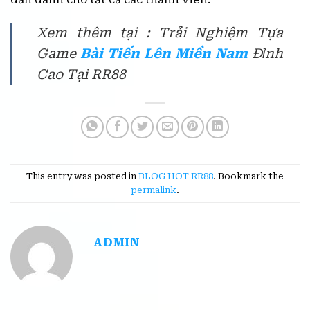
Xem thêm tại : Trải Nghiệm Tựa
Game
Bài Tiến Lên Miền Nam
Đỉnh
Cao Tại RR88
This entry was posted in
BLOG HOT RR88
. Bookmark the
permalink
.
ADMIN