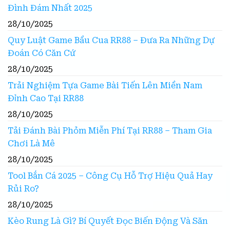
Đình Đám Nhất 2025
28/10/2025
Quy Luật Game Bầu Cua RR88 – Đưa Ra Những Dự
Đoán Có Căn Cứ
28/10/2025
Trải Nghiệm Tựa Game Bài Tiến Lên Miền Nam
Đỉnh Cao Tại RR88
28/10/2025
Tải Đánh Bài Phỏm Miễn Phí Tại RR88 – Tham Gia
Chơi Là Mê
28/10/2025
Tool Bắn Cá 2025 – Công Cụ Hỗ Trợ Hiệu Quả Hay
Rủi Ro?
28/10/2025
Kèo Rung Là Gì? Bí Quyết Đọc Biến Động Và Săn