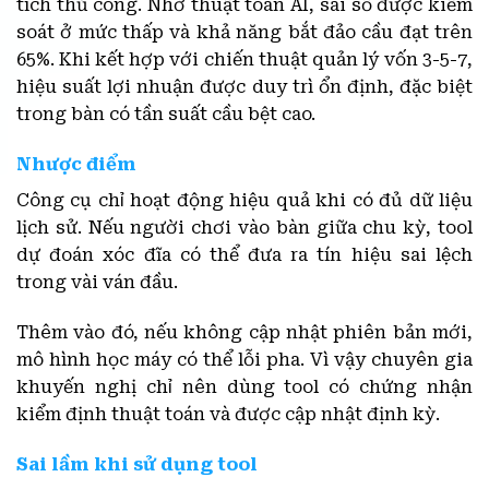
tích thủ công. Nhờ thuật toán AI, sai số được kiểm
soát ở mức thấp và khả năng bắt đảo cầu đạt trên
65%. Khi kết hợp với chiến thuật quản lý vốn 3-5-7,
hiệu suất lợi nhuận được duy trì ổn định, đặc biệt
trong bàn có tần suất cầu bệt cao.
Nhược điểm
Công cụ chỉ hoạt động hiệu quả khi có đủ dữ liệu
lịch sử. Nếu người chơi vào bàn giữa chu kỳ, tool
dự đoán xóc đĩa có thể đưa ra tín hiệu sai lệch
trong vài ván đầu.
Thêm vào đó, nếu không cập nhật phiên bản mới,
mô hình học máy có thể lỗi pha. Vì vậy chuyên gia
khuyến nghị chỉ nên dùng tool có chứng nhận
kiểm định thuật toán và được cập nhật định kỳ.
Sai lầm khi sử dụng tool