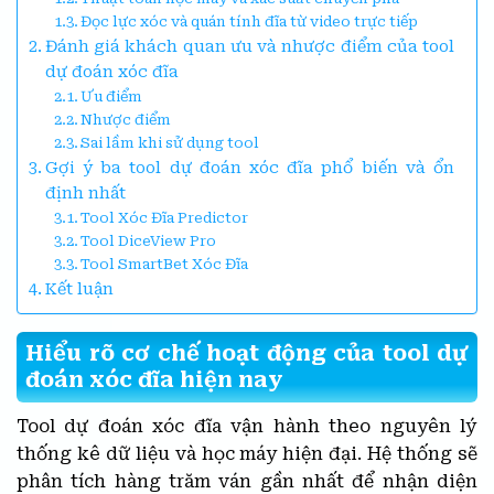
Đọc lực xóc và quán tính đĩa từ video trực tiếp
Đánh giá khách quan ưu và nhược điểm của tool
dự đoán xóc đĩa
Ưu điểm
Nhược điểm
Sai lầm khi sử dụng tool
Gợi ý ba tool dự đoán xóc đĩa phổ biến và ổn
định nhất
Tool Xóc Đĩa Predictor
Tool DiceView Pro
Tool SmartBet Xóc Đĩa
Kết luận
Hiểu rõ cơ chế hoạt động của tool dự
đoán xóc đĩa hiện nay
Tool dự đoán xóc đĩa vận hành theo nguyên lý
thống kê dữ liệu và học máy hiện đại. Hệ thống sẽ
phân tích hàng trăm ván gần nhất để nhận diện