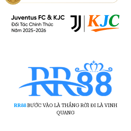
RR88
BƯỚC VÀO LÀ THẮNG RỜI ĐI LÀ VINH
QUANG