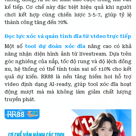
kế tiếp. Cơ chế này đặc biệt hiệu quả khi người
chơi kết hợp cùng chiến lược 3-5-7, giúp tỷ lệ
thành công tăng đến 70%.
Đọc lực xóc và quán tính đĩa từ video trực tiếp
Một số
tool dự đoán xóc đĩa
nâng cao có khả
năng nhận diện hình ảnh từ livestream. Dựa trên
góc nghiêng của nắp, tốc độ rung và độ lệch đồng
xu, hệ thống có thể tính toán sai số ±10% cho kết
quả dự kiến. RR88 là nền tảng hiếm hoi hỗ trợ
video định dạng AI-ready, giúp tool xóc đĩa hoạt
động mượt mà mà không làm giảm chất lượng
truyền phát.