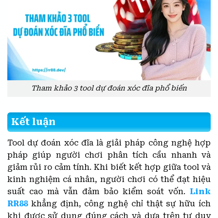
Tham khảo 3 tool dự đoán xóc đĩa phổ biến
Kết luận
Tool dự đoán xóc đĩa là giải pháp công nghệ hợp
pháp giúp người chơi phân tích cầu nhanh và
giảm rủi ro cảm tính. Khi biết kết hợp giữa tool và
kinh nghiệm cá nhân, người chơi có thể đạt hiệu
suất cao mà vẫn đảm bảo kiểm soát vốn.
Link
RR88
khẳng định, công nghệ chỉ thật sự hữu ích
khi được sử dụng đúng cách và dựa trên tư duy