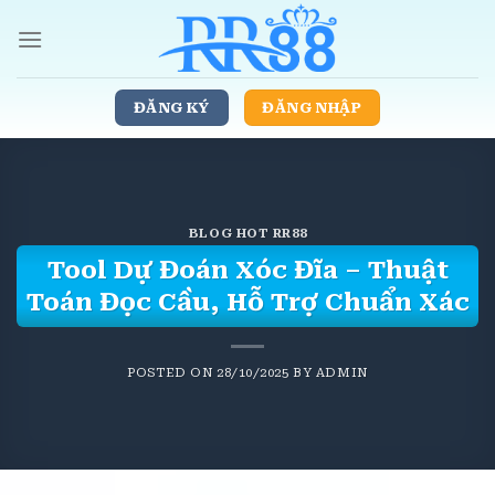
Skip
to
content
ĐĂNG KÝ
ĐĂNG NHẬP
BLOG HOT RR88
Tool Dự Đoán Xóc Đĩa – Thuật
Toán Đọc Cầu, Hỗ Trợ Chuẩn Xác
POSTED ON
28/10/2025
BY
ADMIN